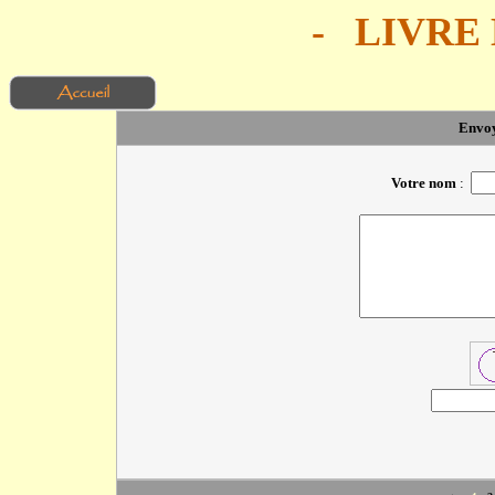
- LIVRE D
Envoy
Votre nom
: