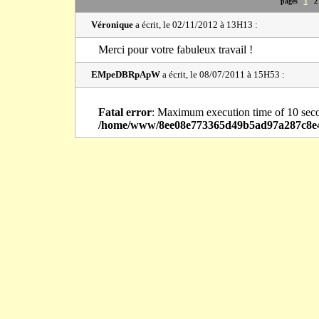
pages
1
Véronique
a écrit, le 02/11/2012 à 13H13 :
Merci pour votre fabuleux travail !
EMpeDBRpApW
a écrit, le 08/07/2011 à 15H53 :
Fatal error
: Maximum execution time of 10 sec
/home/www/8ee08e773365d49b5ad97a287c8e44